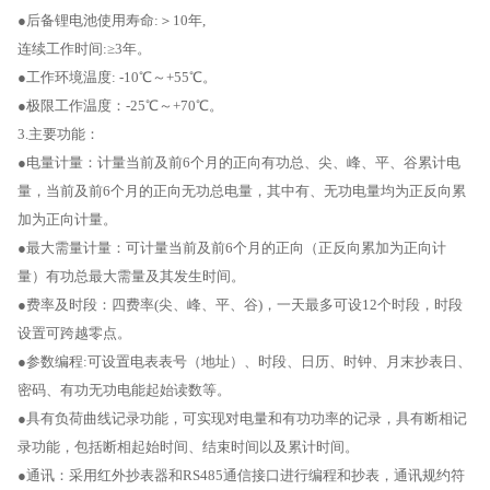
●后备锂电池使用寿命:＞10年,
连续工作时间:≥3年。
●工作环境温度: -10℃～+55℃。
●极限工作温度：-25℃～+70℃。
3.主要功能：
●电量计量：计量当前及前6个月的正向有功总、尖、峰、平、谷累计电
量，当前及前6个月的正向无功总电量，其中有、无功电量均为正反向累
加为正向计量。
●最大需量计量：可计量当前及前6个月的正向（正反向累加为正向计
量）有功总最大需量及其发生时间。
●费率及时段：四费率(尖、峰、平、谷)，一天最多可设12个时段，时段
设置可跨越零点。
●参数编程:可设置电表表号（地址）、时段、日历、时钟、月末抄表日、
密码、有功无功电能起始读数等。
●具有负荷曲线记录功能，可实现对电量和有功功率的记录，具有断相记
录功能，包括断相起始时间、结束时间以及累计时间。
●通讯：采用红外抄表器和RS485通信接口进行编程和抄表，通讯规约符