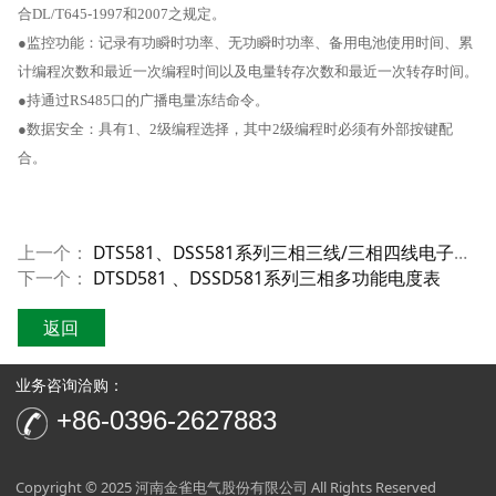
合DL/T645-1997和2007之规定。
●监控功能：记录有功瞬时功率、无功瞬时功率、备用电池使用时间、累
计编程次数和最近一次编程时间以及电量转存次数和最近一次转存时间。
●持通过RS485口的广播电量冻结命令。
●数据安全：具有1、2级编程选择，其中2级编程时必须有外部按键配
合。
上一个：
DTS581、DSS581系列三相三线/三相四线电子式电能表(字轮显示)
下一个：
DTSD581 、DSSD581系列三相多功能电度表
返回
业务咨询洽购：
+86-0396-2627883
Copyright © 2025 河南金雀电气股份有限公司 All Rights Reserved