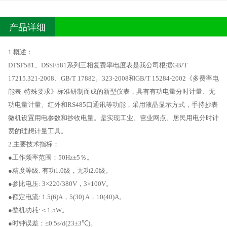
产品详细
1.概述：
DTSF581、DSSF581系列三相复费率电度表是我公司根据GB/T
17215.321-2008、GB/T 17882。323-2008和GB/T 15284-2002《多费率电
能表 特殊要求》标准研制而成的新型仪表，具有有功电量分时计量、无
功电量计量、红外和RS485口通讯等功能，采用液晶显示方式，手持抄表
微机设置用电参数和抄收电量。是实现工业、营业网点、居民用电分时计
费的理想计量工具。
2.主要技术指标：
●工作频率范围：50Hz±5％。
●精度等级: 有功1.0级，无功2.0级。
●参比电压: 3×220/380V，3×100V。
●额定电流: 1.5(6)A，5(30) A，10(40)A。
●整机功耗:＜1.5W。
●时钟误差：≤0.5s/d(23±3℃)。